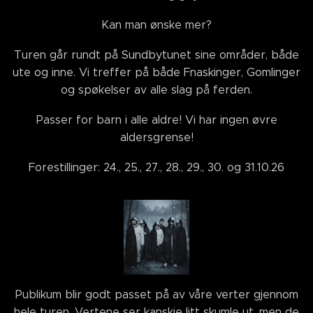
Kan man ønske mer?
Turen går rundt på Sundbytunet sine områder, både
ute og inne. Vi treffer på både Fnaskinger, Gomlinger
og spøkelser av alle slag på ferden.
Passer for barn i alle aldre! Vi har ingen øvre
aldersgrense!
Forestillinger: 24., 25., 27., 28., 29., 30. og 31.10.26
Publikum blir godt passet på av våre verter gjennom
hele turen. Vertene ser kanskje litt skumle ut, men de